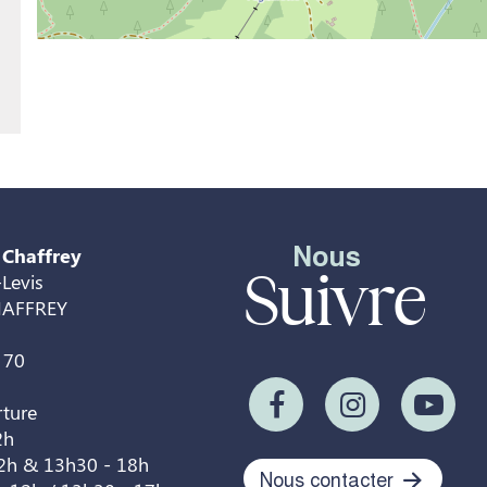
Nous
 Chaffrey
Suivre
Levis
HAFFREY
 70
rture
2h
12h & 13h30 - 18h
Nous contacter