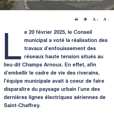
Imprimer
Changer le contraste
Agrandir le te
Rédui
+
-
L
e 20 février 2025, le Conseil
municipal a voté la réalisation des
travaux d’enfouissement des
réseaux haute tension situés au
lieu-dit Champs Arnoux. En effet, afin
d’embellir le cadre de vie des riverains,
l'équipe municipale avait à coeur de faire
disparaître du paysage urbain l’une des
dernières lignes électriques aériennes de
Saint-Chaffrey.