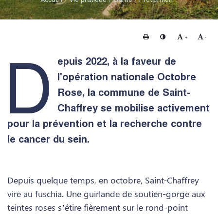
Imprimer
Changer le contraste
Agrandir le te
Rédui
+
-
D
epuis 2022, à la faveur de
l'opération nationale Octobre
Rose, la commune de Saint-
Chaffrey se mobilise activement
pour la prévention et la recherche contre
le cancer du sein.
Depuis quelque temps, en octobre, Saint-Chaffrey
vire au fuschia. Une guirlande de soutien-gorge aux
teintes roses s’étire fièrement sur le rond-point