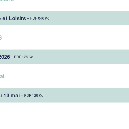
et Loisirs
– PDF 846 Ko
6
2026
– PDF 129 Ko
ai
u 13 mai
– PDF 128 Ko