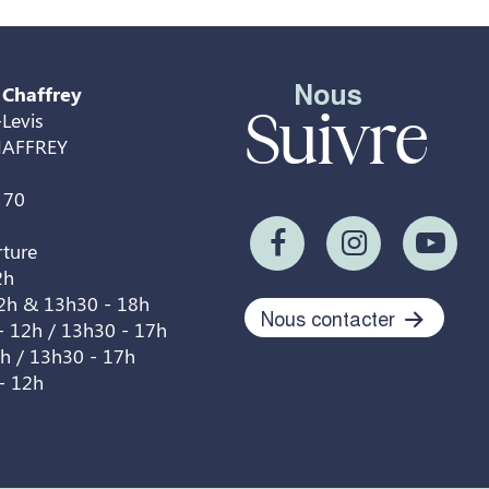
Nous
 Chaffrey
Suivre
Levis
HAFFREY
 70
rture
2h
12h & 13h30 - 18h
Nous contacter
- 12h / 13h30 - 17h
2h / 13h30 - 17h
- 12h