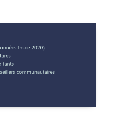
Données Insee 2020)
tares
itants
nseillers communautaires