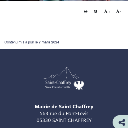
Imprimer
Changer le contraste
Agrandir le te
Rédui
+
-
Contenu mis à jour le
7 mars 2024
Mairie de Saint Chaffrey
563 rue du Pont-Levis
05330 SAINT CHAFFREY