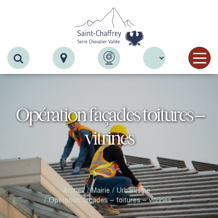
Recherche
Opération façades toitures –
vitrines
Accueil
Mairie
Urbanisme
Opération façades – toitures – vitrines