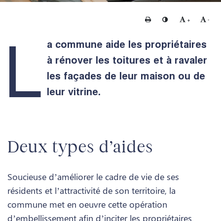
Imprimer
Changer le contraste
Agrandir le te
Rédui
+
-
L
a commune aide les propriétaires
à rénover les toitures et à ravaler
les façades de leur maison ou de
leur vitrine.
Deux types d’aides
Soucieuse d’améliorer le cadre de vie de ses
résidents et l’attractivité de son territoire, la
commune met en oeuvre cette opération
d’embellissement afin d’inciter les propriétaires