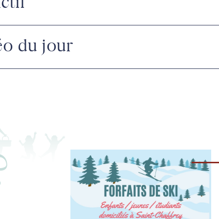
ctif
éo du jour
?