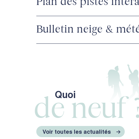
Plan des pistes intera
Bulletin neige & mét
Quoi
de neuf 
Voir toutes les actualités