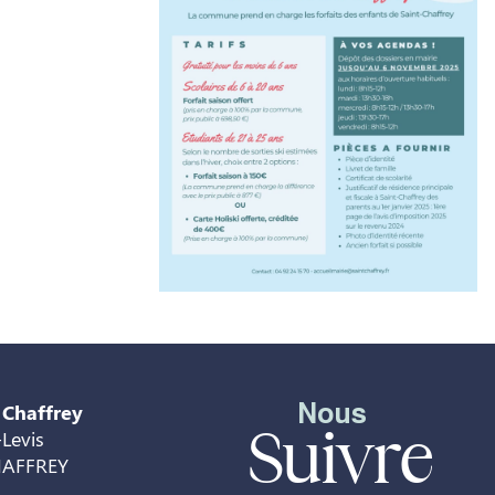
Nous
 Chaffrey
Suivre
Levis
HAFFREY