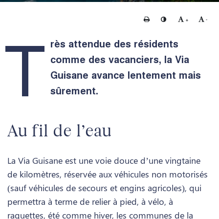
Imprimer
Changer le contraste
Agrandir le te
Rédui
+
-
T
rès attendue des résidents
comme des vacanciers, la Via
Guisane avance lentement mais
sûrement.
Au fil de l’eau
La Via Guisane est une voie douce d’une vingtaine
de kilomètres, réservée aux véhicules non motorisés
(sauf véhicules de secours et engins agricoles), qui
permettra à terme de relier à pied, à vélo, à
raquettes, été comme hiver, les communes de la