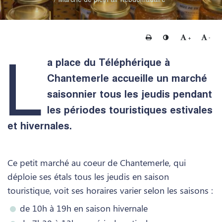
Imprimer
Changer le contraste
Agrandir le te
Rédui
+
-
L
a place du Téléphérique à
Chantemerle accueille un marché
saisonnier tous les jeudis pendant
les périodes touristiques estivales
et hivernales.
Ce petit marché au coeur de Chantemerle, qui
déploie ses étals tous les jeudis en saison
touristique, voit ses horaires varier selon les saisons :
de 10h à 19h en saison hivernale