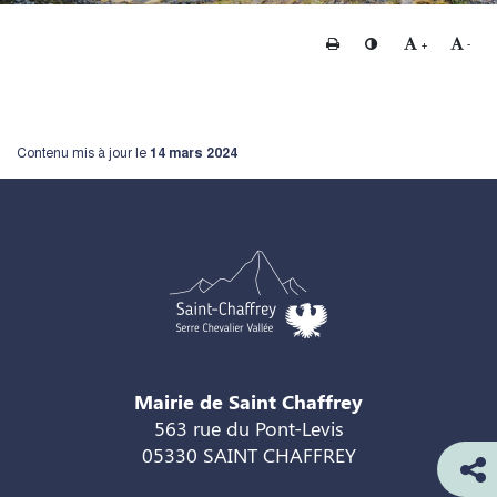
Imprimer
Changer le contraste
Agrandir le te
Rédui
+
-
Contenu mis à jour le
14 mars 2024
Mairie de Saint Chaffrey
563 rue du Pont-Levis
05330 SAINT CHAFFREY