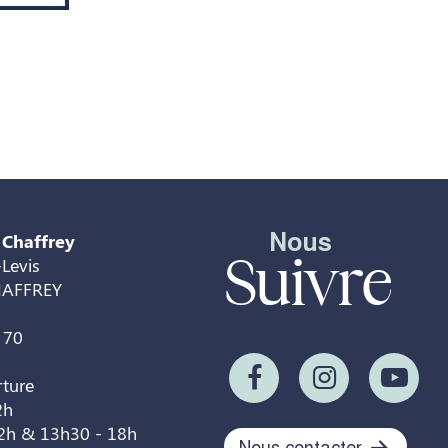
Nous
 Chaffrey
Suivre
Levis
HAFFREY
 70
rture
2h
12h & 13h30 - 18h
Nous contacter