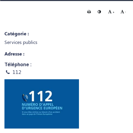
Imprimer
Changer le contraste
Agrandir le te
Rédui
+
-
Catégorie :
Services publics
Adresse :
Téléphone :
112