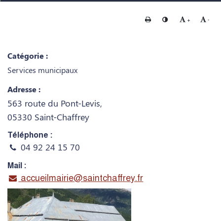
Imprimer
Changer le contraste
Agrandir le te
Rédui
+
-
Catégorie :
Services municipaux
Adresse :
563 route du Pont-Levis,
05330 Saint-Chaffrey
Téléphone :
04 92 24 15 70
Mail :
accueilmairie@saintchaffrey.fr