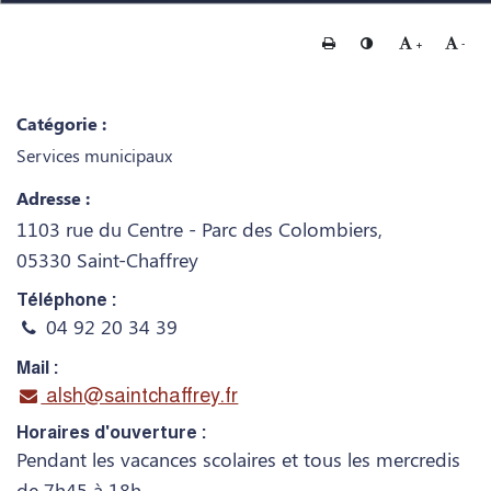
Imprimer
Changer le contraste
Agrandir le te
Rédui
+
-
Catégorie :
Services municipaux
Adresse :
1103 rue du Centre - Parc des Colombiers,
05330 Saint-Chaffrey
Téléphone :
04 92 20 34 39
Mail :
alsh@saintchaffrey.fr
Horaires d'ouverture :
Pendant les vacances scolaires et tous les mercredis
de 7h45 à 18h