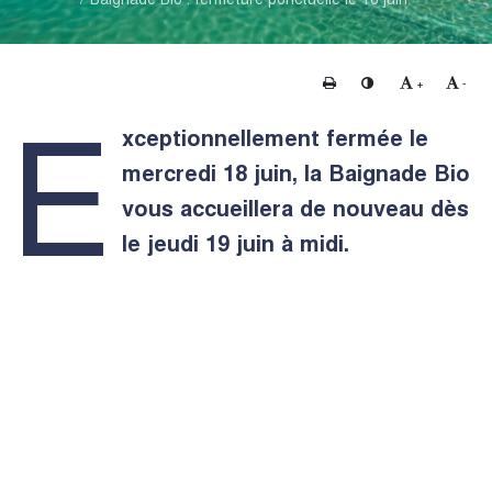
Imprimer
Changer le contraste
Agrandir le te
Rédui
+
-
E
xceptionnellement fermée le
mercredi 18 juin, la Baignade Bio
vous accueillera de nouveau dès
le jeudi 19 juin à midi.