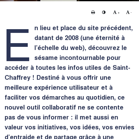
Imprimer
Changer le contraste
Agrandir le te
Rédui
+
-
E
n lieu et place du site précédent,
datant de 2008 (une éternité à
l’échelle du web), découvrez le
sésame incontournable pour
accéder à toutes les infos utiles de Saint-
Chaffrey ! Destiné à vous offrir une
meilleure expérience utilisateur et à
faciliter vos démarches au quotidien, ce
nouvel outil collaboratif ne se contente
pas de vous informer : il met aussi en
valeur vos initiatives, vos idées, vos envies
d’entraide et de partage grâce à une