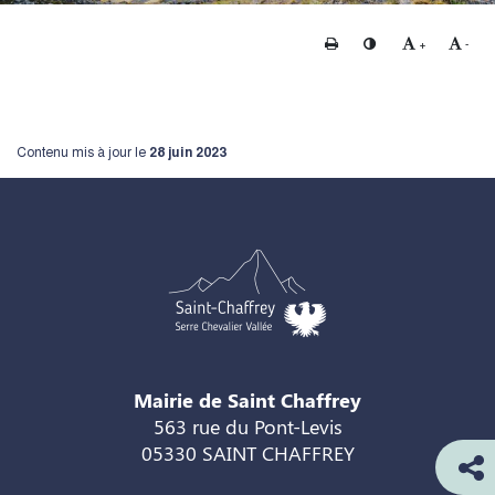
Imprimer
Changer le contraste
Agrandir le te
Rédui
+
-
Contenu mis à jour le
28 juin 2023
Mairie de Saint Chaffrey
563 rue du Pont-Levis
05330 SAINT CHAFFREY