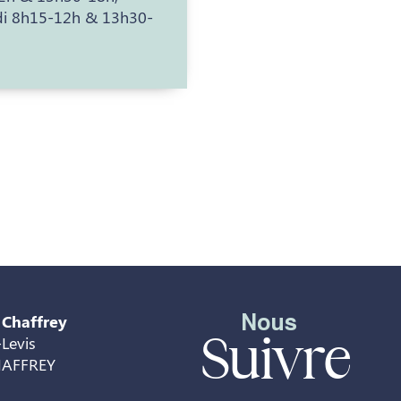
di 8h15-12h & 13h30-
Nous
 Chaffrey
Suivre
Levis
HAFFREY