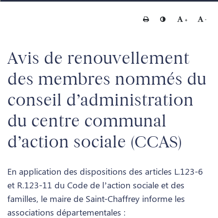
Imprimer
Changer le contraste
Agrandir le te
Rédui
+
-
Avis de renouvellement
des membres nommés du
conseil d’administration
du centre communal
d’action sociale (CCAS)
En application des dispositions des articles L.123-6
et R.123-11 du Code de l’action sociale et des
familles, le maire de Saint-Chaffrey informe les
associations départementales :