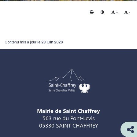
Imprimer
Changer le contraste
Agrandir le te
Rédui
+
-
Contenu mis à jour le
29 juin 2023
Mairie de Saint Chaffrey
563 rue du Pont-Levis
05330 SAINT CHAFFREY