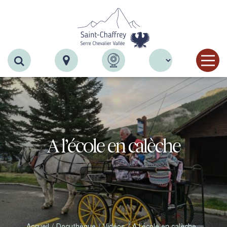
Recherche
A l’école en calèche
Accueil
Docuthèque
Vidéos
A l’école en calèche