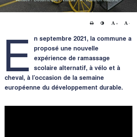
Imprimer
Changer le contraste
Agrandir le te
Rédui
+
-
E
n septembre 2021, la commune a
proposé une nouvelle
expérience de ramassage
scolaire alternatif, à vélo et à
cheval, à l’occasion de la semaine
européenne du développement durable.