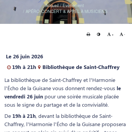
Accueil
Evènement
APÉRO-CONCERT & APPEL À MUSICIENS
Imprimer
Changer le contraste
Agrandir le te
Rédui
+
-
Le 26 juin 2026
19h à 21h
Bibliothèque de Saint-Chaffrey
La bibliothèque de Saint-Chaffrey et l’Harmonie
l’Écho de la Guisane vous donnent rendez-vous
le
pour une soirée musicale placée
vendredi 26 juin
sous le signe du partage et de la convivialité.
De
, devant la bibliothèque de Saint-
19h à 21h
Chaffrey, l’Harmonie l’Écho de la Guisane proposera