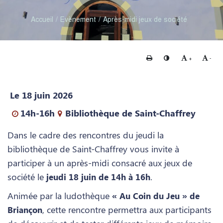
Accueil
Evènement
Après-midi jeux de société
Imprimer
Changer le contraste
Agrandir le te
Rédui
+
-
Le 18 juin 2026
14h-16h
Bibliothèque de Saint-Chaffrey
Dans le cadre des rencontres du jeudi la
bibliothèque de Saint-Chaffrey vous invite à
participer à un après-midi consacré aux jeux de
société le
.
jeudi 18 juin de 14h à 16h
Animée par la ludothèque
« Au Coin du Jeu » de
, cette rencontre permettra aux participants
Briançon