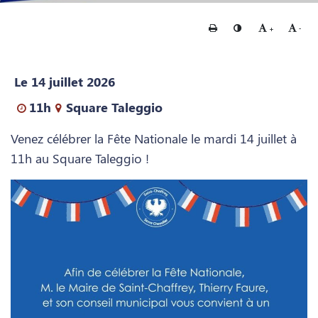
Imprimer
Changer le contraste
Agrandir le te
Rédui
+
-
Le 14 juillet 2026
11h
Square Taleggio
Venez célébrer la Fête Nationale le mardi 14 juillet à
11h au Square Taleggio !