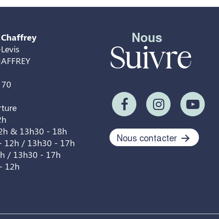
Nous
 Chaffrey
Suivre
Levis
HAFFREY
 70
rture
2h
12h & 13h30 - 18h
Nous contacter
- 12h / 13h30 - 17h
2h / 13h30 - 17h
- 12h