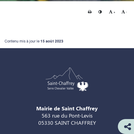
Imprimer
Changer le contraste
Agrandir le te
Rédui
+
-
Contenu mis à jour le
15 août 2023
Mairie de Saint Chaffrey
563 rue du Pont-Levis
05330 SAINT CHAFFREY