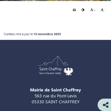
Imprimer
Changer le contraste
Agrandir le te
Rédui
+
-
Contenu mis à jour le
15 novembre 2023
Mairie de Saint Chaffrey
563 rue du Pont-Levis
05330 SAINT CHAFFREY