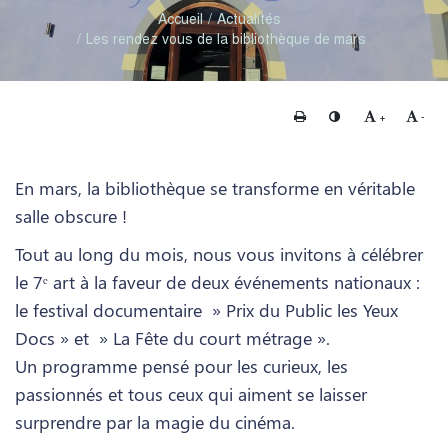
Accueil
Actualités
Les rendez vous de la bibliothèque de mars
Imprimer
Changer le contraste
Agrandir le te
Rédui
+
-
En mars, la bibliothèque se transforme en véritable
salle obscure !
Tout au long du mois, nous vous invitons à célébrer
le 7ᵉ art à la faveur de deux événements nationaux :
le festival documentaire » Prix du Public les Yeux
Docs » et » La Fête du court métrage ».
Un programme pensé pour les curieux, les
passionnés et tous ceux qui aiment se laisser
surprendre par la magie du cinéma.