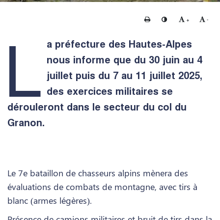
Imprimer
Changer le contraste
Agrandir le te
Rédui
+
-
L
a préfecture des Hautes-Alpes
nous informe que du 30 juin au 4
juillet puis du 7 au 11 juillet 2025,
des exercices militaires se
dérouleront dans le secteur du col du
Granon.
Le 7e bataillon de chasseurs alpins mènera des
évaluations de combats de montagne, avec tirs à
blanc (armes légères).
Présence de camions militaires et bruit de tirs dans la