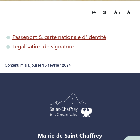
Imprimer
Changer le contraste
Agrandir le te
Rédui
+
-
Passeport & carte nationale d’identité
Légalisation de signature
Contenu mis à jour le
15 février 2024
Mairie de Saint Chaffrey