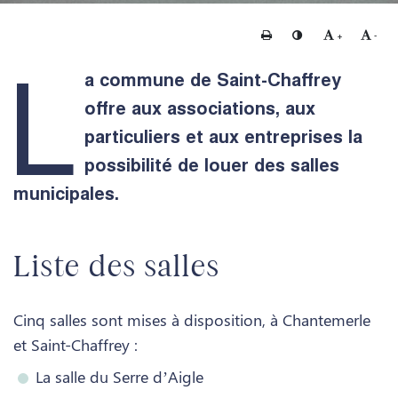
Imprimer
Changer le contraste
Agrandir le te
Rédui
+
-
L
a commune de Saint-Chaffrey
offre aux associations, aux
particuliers et aux entreprises la
possibilité de louer des salles
municipales.
Liste des salles
Cinq salles sont mises à disposition, à Chantemerle
et Saint-Chaffrey :
La salle du Serre d’Aigle