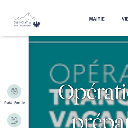
MAIRIE
VI
Opérati
Portail Famille
prépar