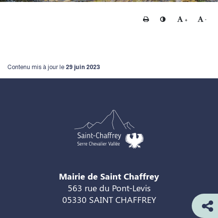
Imprimer
Changer le contraste
Agrandir le te
Rédui
+
-
Contenu mis à jour le
29 juin 2023
Mairie de Saint Chaffrey
563 rue du Pont-Levis
05330 SAINT CHAFFREY