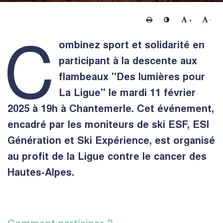
Imprimer
Changer le contraste
Agrandir le te
Rédui
+
-
C
ombinez sport et solidarité en
participant à la descente aux
flambeaux "Des lumières pour
La Ligue" le mardi 11 février
2025 à 19h à Chantemerle. Cet événement,
encadré par les moniteurs de ski ESF, ESI
Génération et Ski Expérience, est organisé
au profit de la Ligue contre le cancer des
Hautes-Alpes.
Comment participer ?