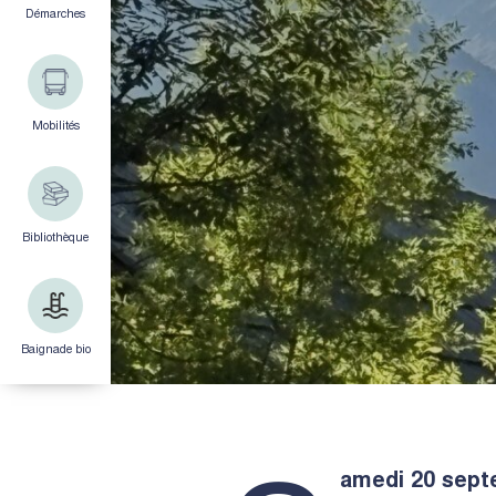
Démarches
Mobilités
Bibliothèque
Baignade bio
amedi 20 sept