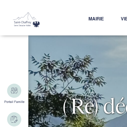
MAIRIE
VI
( Re) d
Portail Famille