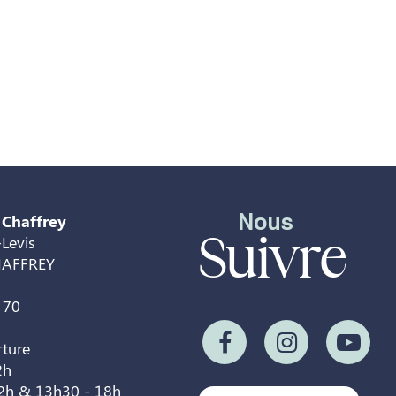
Nous
 Chaffrey
Suivre
Levis
HAFFREY
 70
rture
2h
12h & 13h30 - 18h