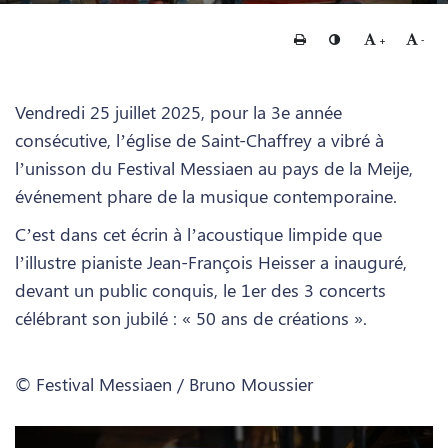
Imprimer
Changer le contraste
Agrandir le te
Rédui
+
-
Vendredi 25 juillet 2025, pour la 3e année
consécutive, l’église de Saint-Chaffrey a vibré à
l’unisson du Festival Messiaen au pays de la Meije,
événement phare de la musique contemporaine.
C’est dans cet écrin à l’acoustique limpide que
l’illustre pianiste Jean-François Heisser a inauguré,
devant un public conquis, le 1er des 3 concerts
célébrant son jubilé : « 50 ans de créations ».
© Festival Messiaen / Bruno Moussier