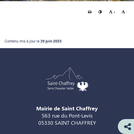
Imprimer
Changer le contraste
Agrandir le te
Rédui
+
-
Contenu mis à jour le
29 juin 2023
Mairie de Saint Chaffrey
563 rue du Pont-Levis
05330 SAINT CHAFFREY