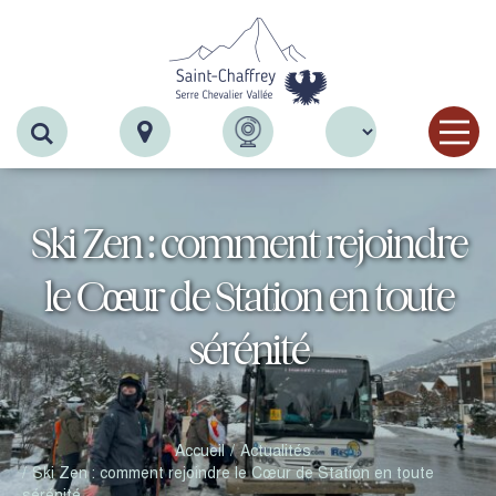
Recherche
Ski Zen : comment rejoindre
le Cœur de Station en toute
sérénité
Accueil
Actualités
Ski Zen : comment rejoindre le Cœur de Station en toute
sérénité