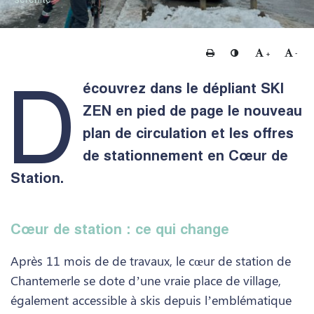
Imprimer
Changer le contraste
Agrandir le te
Rédui
+
-
D
écouvrez dans le dépliant SKI
ZEN en pied de page le nouveau
plan de circulation et les offres
de stationnement en Cœur de
Station.
Cœur de station : ce qui change
Après 11 mois de de travaux, le cœur de station de
Chantemerle se dote d’une vraie place de village,
également accessible à skis depuis l’emblématique