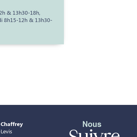
12h & 13h30-18h,
di 8h15-12h & 13h30-
Nous
 Chaffrey
Suivre
Levis