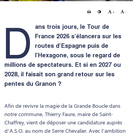
Imprimer
Changer le contraste
Agrandir le te
Rédui
+
-
D
ans trois jours, le Tour de
France 2026 s’élancera sur les
routes d’Espagne puis de
l’Hexagone, sous le regard de
millions de spectateurs. Et si en 2027 ou
2028, il faisait son grand retour sur les
pentes du Granon ?
Afin de revivre la magie de la Grande Boucle dans
notre commune, Thierry Faure, maire de Saint-
Chaffrey, vient de déposer une candidature auprès
d’A.S.O, au nom de Serre Chevalier. Avec l’ambition