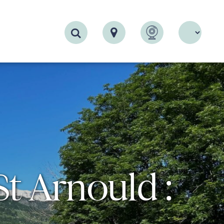
Recherche
St Arnould :