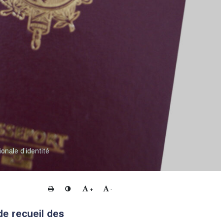
onale d’identité
Imprimer
Changer le contraste
Agrandir le texte
Réduire le texte
+
-
de recueil des