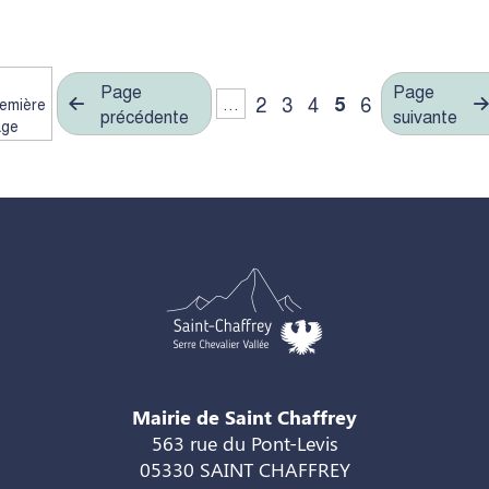
Page
Page
2
3
4
5
6
emière
…
précédente
suivante
age
Mairie de Saint Chaffrey
563 rue du Pont-Levis
05330 SAINT CHAFFREY