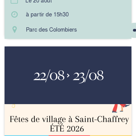
Le 20 août
à partir de 15h30
Parc des Colombiers
Voir l'événements
22
/08
23
/08