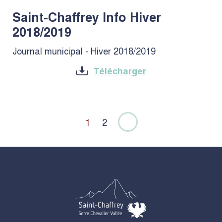
Saint-Chaffrey Info Hiver
2018/2019
Journal municipal - Hiver 2018/2019
Télécharger
Navigation
Page
Page
1
2
des
Page suivante
pages